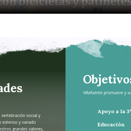
Objetivo
ades
Villafuente promueve y s
Apoyo a la 3
vertebración social y
n extenso y variado
Educación
estros grandes valores,