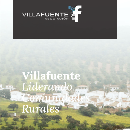

Villafuente
Liderando
Comunidades
Rurales