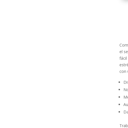
Como
el s
fáci
estr
con 
Di
No
Me
Au
Da
Trab