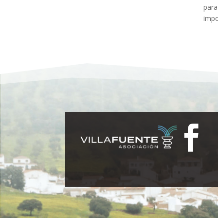
para
impo
